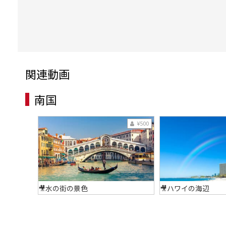
関連動画
南国
¥500
🎥水の街の景色
🎥ハワイの海辺