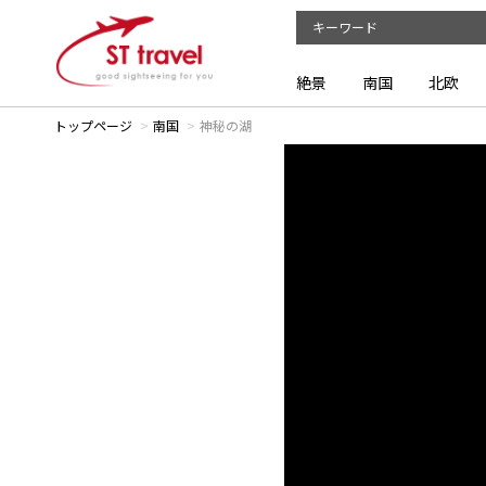
絶景
南国
北欧
トップページ
南国
神秘の湖