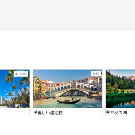
¥500
無料
🎥美しい建造物
🎥神秘の湖