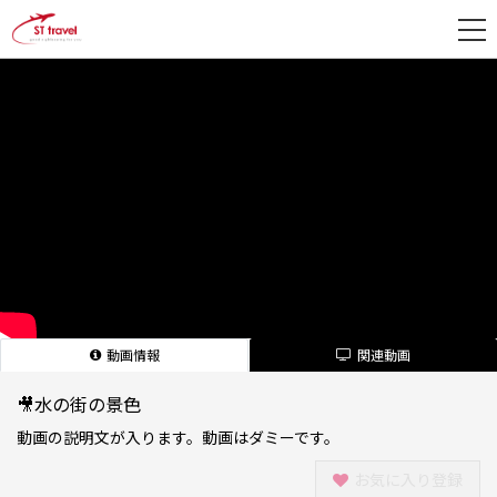
新
規
登
録
動画情報
関連動画
🎥水の街の景色
動画の説明文が入ります。動画はダミーです。
お気に入り登録