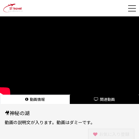
新
規
登
録
動画情報
関連動画
🎥神秘の湖
動画の説明文が入ります。動画はダミーです。
お気に入り登録