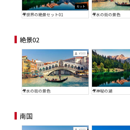
セット
🎥世界の絶景セット01
🎥水の街の景色
絶景02
¥500
🎥水の街の景色
🎥神秘の湖
南国
¥500