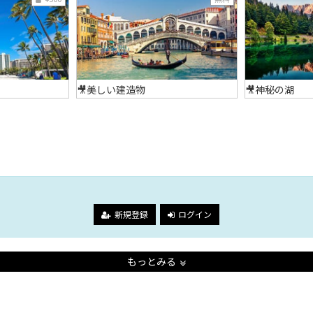
🎥美しい建造物
🎥神秘の湖
。
新規登録
ログイン
もっとみる