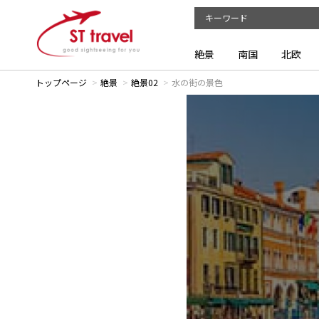
絶景
南国
北欧
トップページ
絶景
絶景02
水の街の景色