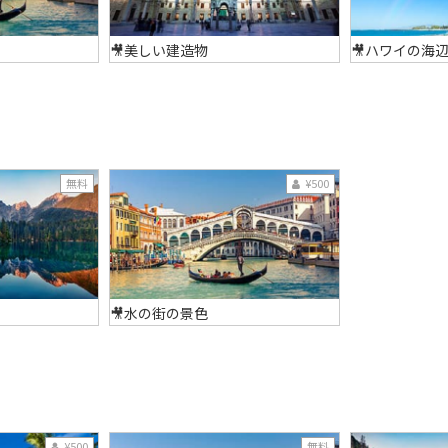
🎥美しい建造物
🎥ハワイの海
無料
¥500
🎥水の街の景色
¥500
無料