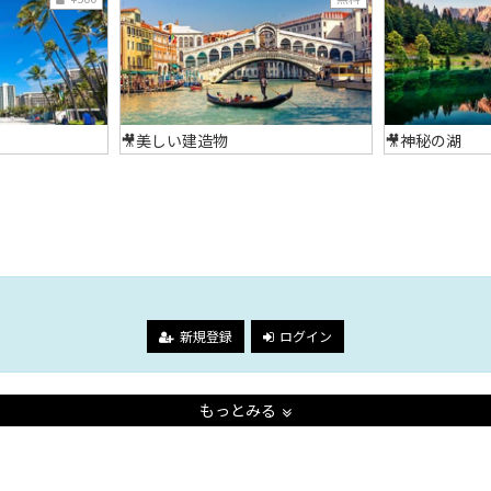
🎥美しい建造物
🎥神秘の湖
。
新規登録
ログイン
もっとみる