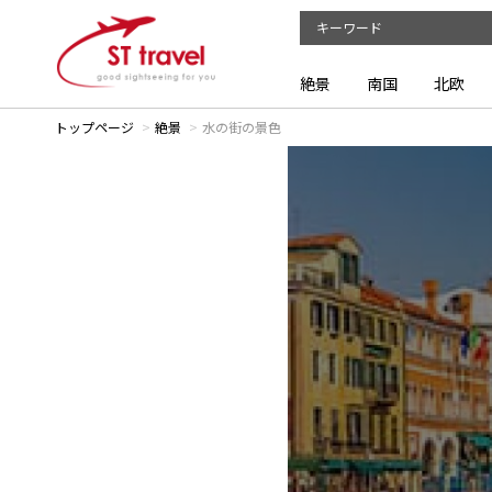
絶景
南国
北欧
トップページ
絶景
水の街の景色