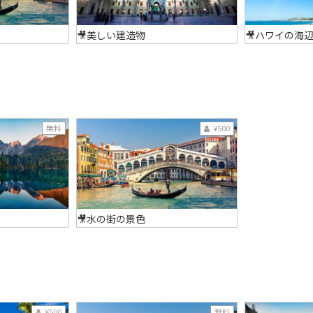
🎥美しい建造物
🎥ハワイの海
無料
¥500
🎥水の街の景色
¥500
無料