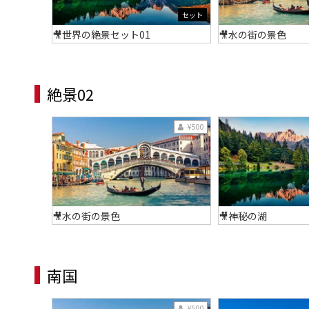
セット
🎥世界の絶景セット01
🎥水の街の景色
絶景02
¥500
🎥水の街の景色
🎥神秘の湖
南国
¥500