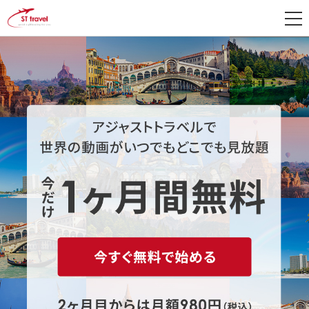
新
規
登
録