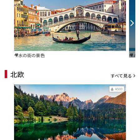
🎥水の街の景色
🎥
北欧
すべて見る
¥500