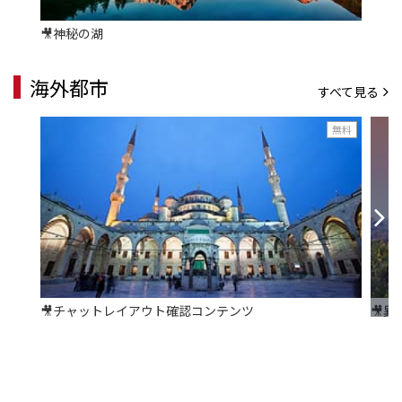
🎥神秘の湖
海外都市
すべて見る
無料
🎥チャットレイアウト確認コンテンツ
🎥